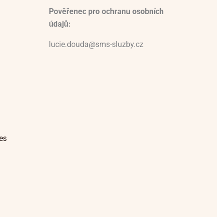
Pověřenec pro ochranu osobních
údajů:
lucie.douda@sms-sluzby.cz
es