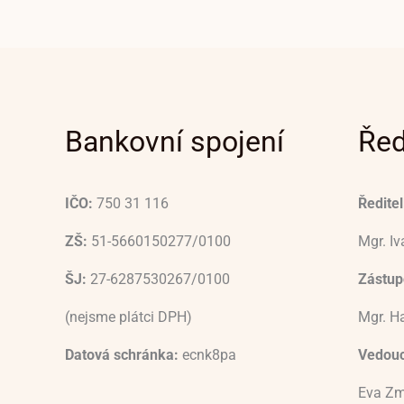
Bankovní spojení
Řed
IČO:
750 31 116
Ředitel
ZŠ:
51-5660150277/0100
Mgr. I
ŠJ:
27-6287530267/0100
Zástupc
(nejsme plátci DPH)
Mgr. H
Datová schránka:
ecnk8pa
Vedouc
Eva Zm