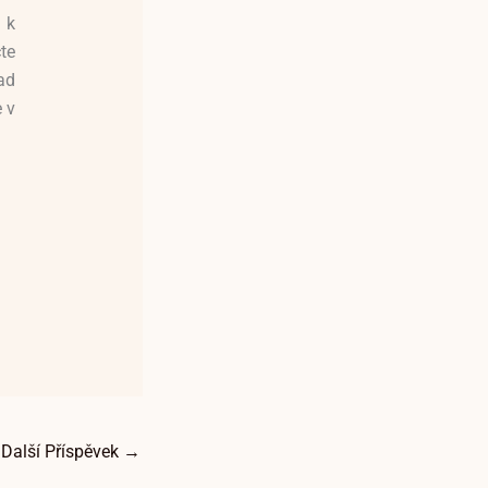
 k
te
ad
 v
Další Příspěvek
→