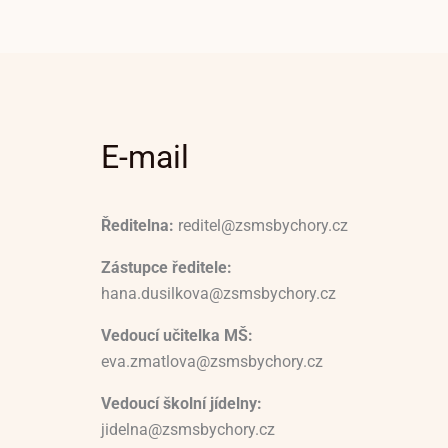
E-mail
Ředitelna:
reditel@zsmsbychory.cz
Zástupce ředitele:
hana.dusilkova@zsmsbychory.cz
Vedoucí učitelka MŠ:
eva.zmatlova@zsmsbychory.cz
Vedoucí školní jídelny:
jidelna@zsmsbychory.cz