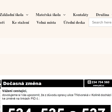
Základní škola
Mateřská škola
Kontakty
Družina
Search
oři
Ke stažení
Volná místa
Úřední deska
for: