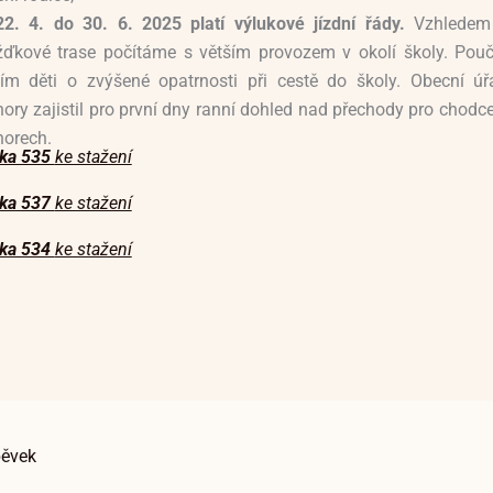
22. 4. do 30. 6. 2025
platí výlukové jízdní řády.
Vzhledem
žďkové trase počítáme s větším provozem v okolí školy. Pouč
ím děti o zvýšené opatrnosti při cestě do školy. Obecní úř
ory zajistil pro první dny ranní dohled nad přechody pro chodce
orech.
nka 535
ke stažení
nka 537
ke stažení
nka 534
ke stažení
pěvek