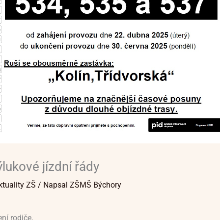
lukové jízdní řády
ktuality ZŠ
/ Napsal
ZŠMŠ Býchory
ní rodiče,