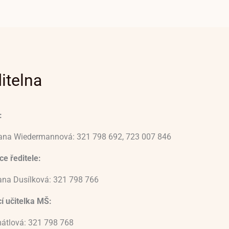
itelna
:
vana Wiedermannová: 321 798 692, 723 007 846
e ředitele:
ana Dusílková: 321 798 766
í učitelka MŠ:
átlová: 321 798 768