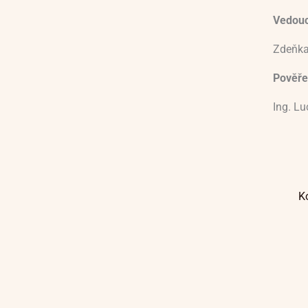
Vedoucí
Zdeňka
Pověře
Ing. L
K