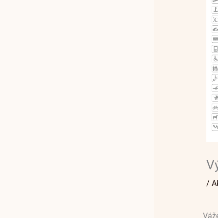
Vý
/
A
Váže