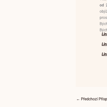
od 
objí
pros
Bých
Bých
Li
Li
Li
←
Předchozí Přís