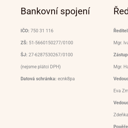
Bankovní spojení
Řed
IČO:
750 31 116
Ředitel
ZŠ:
51-5660150277/0100
Mgr. I
ŠJ:
27-6287530267/0100
Zástupc
(nejsme plátci DPH)
Mgr. H
Datová schránka:
ecnk8pa
Vedouc
Eva Zm
Vedoucí
Zdeňka
Pověře