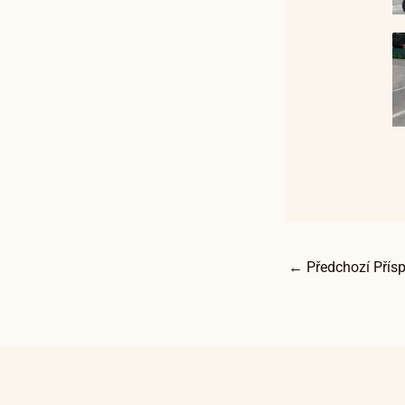
←
Předchozí Přís