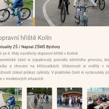
pravní hřiště Kolín
ktuality ZŠ
/ Napsal
ZŠMŠ Býchory
i ze 4. třídy navštívily dopravní hřiště v Kolíně.
teoretické části si zopakovaly pravidla silničního provozu, do
ačky a chování na křižovatkách. Vědomosti si ověřily v t
ností získat průkaz cyklisty. V praktické části si vyzkoušely j
le v modelových situacích.