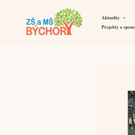
Přeskočit
na
Aktuality
obsah
Projekty a sponz