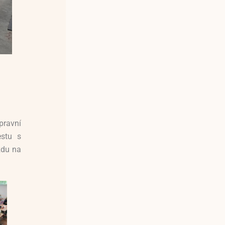
pravní
estu s
ízdu na