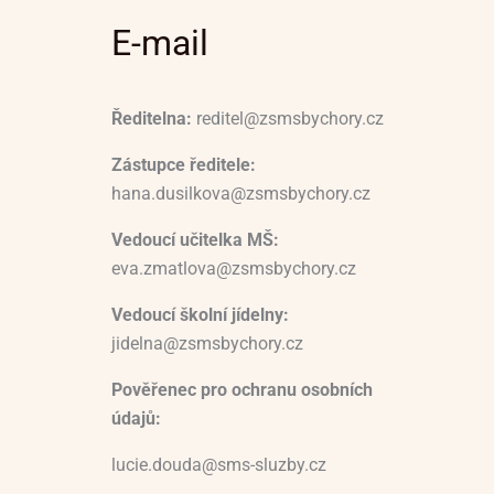
E-mail
Ředitelna:
reditel@zsmsbychory.cz
Zástupce ředitele:
hana.dusilkova@zsmsbychory.cz
Vedoucí učitelka MŠ:
eva.zmatlova@zsmsbychory.cz
Vedoucí školní jídelny:
jidelna@zsmsbychory.cz
Pověřenec pro ochranu osobních
údajů:
lucie.douda@sms-sluzby.cz