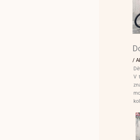
Do
/
A
Dět
V 
zn
mož
ko