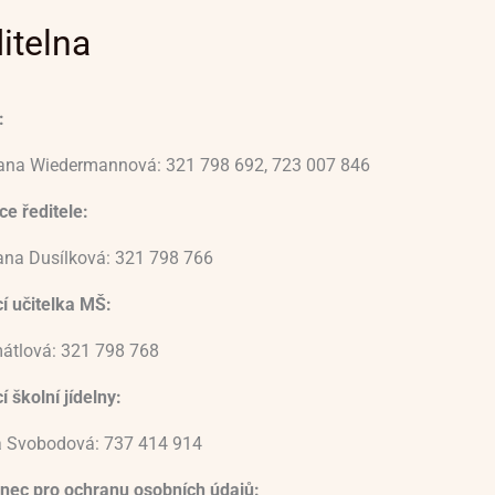
itelna
:
vana Wiedermannová: 321 798 692, 723 007 846
e ředitele:
ana Dusílková: 321 798 766
í učitelka MŠ:
átlová: 321 798 768
 školní jídelny:
 Svobodová: 737 414 914
nec pro ochranu osobních údajů: