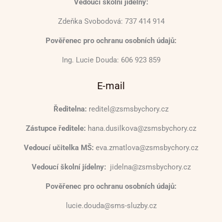
Vedoucí školní jídelny:
Zdeňka Svobodová: 737 414 914
Pověřenec pro ochranu osobních údajů:
Ing. Lucie Douda: 606 923 859
E-mail
Ředitelna:
reditel@zsmsbychory.cz
Zástupce ředitele:
hana.dusilkova@zsmsbychory.cz
Vedoucí učitelka MŠ:
eva.zmatlova@zsmsbychory.cz
Vedoucí školní jídelny:
jidelna@zsmsbychory.cz
Pověřenec pro ochranu osobních údajů:
lucie.douda@sms-sluzby.cz