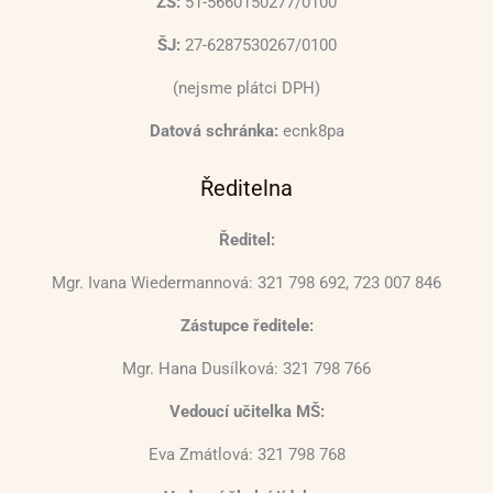
ZŠ:
51-5660150277/0100
ŠJ:
27-6287530267/0100
(nejsme plátci DPH)
Datová schránka:
ecnk8pa
Ředitelna
Ředitel:
Mgr. Ivana Wiedermannová: 321 798 692, 723 007 846
Zástupce ředitele:
Mgr. Hana Dusílková: 321 798 766
Vedoucí učitelka MŠ:
Eva Zmátlová: 321 798 768