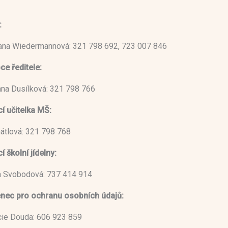
:
vana Wiedermannová: 321 798 692, 723 007 846
ce ředitele:
ana Dusílková: 321 798 766
í učitelka MŠ:
átlová: 321 798 768
 školní jídelny:
 Svobodová: 737 414 914
nec pro ochranu osobních údajů:
ucie Douda: 606 923 859