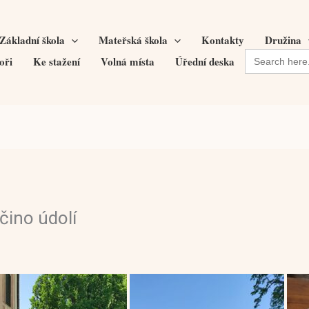
Základní škola
Mateřská škola
Kontakty
Družina
Search
oři
Ke stažení
Volná místa
Úřední deska
for:
čino údolí