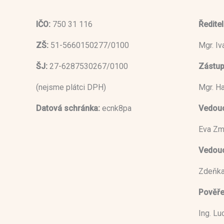
IČO:
750 31 116
Ředitel
ZŠ:
51-5660150277/0100
Mgr. I
ŠJ:
27-6287530267/0100
Zástup
(nejsme plátci DPH)
Mgr. H
Datová schránka:
ecnk8pa
Vedouc
Eva Zm
Vedoucí
Zdeňka
Pověře
Ing. L