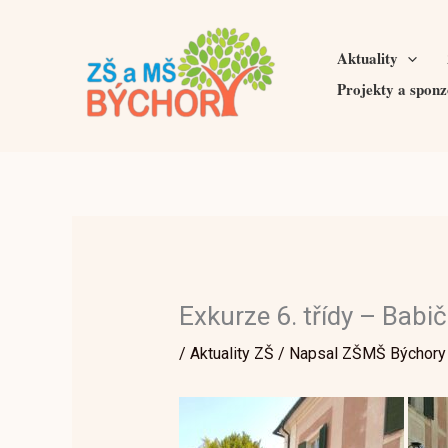
Přeskočit
na
Aktuality
obsah
Projekty a sponz
Exkurze 6. třídy – Babič
/
Aktuality ZŠ
/ Napsal
ZŠMŠ Býchory