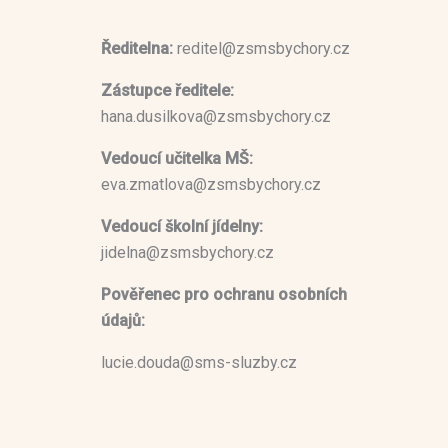
Ředitelna:
reditel@zsmsbychory.cz
Zástupce ředitele:
hana.dusilkova@zsmsbychory.cz
Vedoucí učitelka MŠ:
eva.zmatlova@zsmsbychory.cz
Vedoucí školní jídelny:
jidelna@zsmsbychory.cz
Pověřenec pro ochranu osobních
údajů:
lucie.douda@sms-sluzby.cz