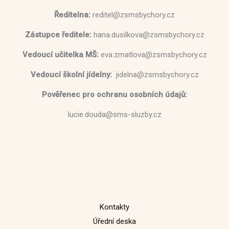
Ředitelna:
reditel@zsmsbychory.cz
Zástupce ředitele:
hana.dusilkova@zsmsbychory.cz
Vedoucí učitelka MŠ:
eva.zmatlova@zsmsbychory.cz
Vedoucí školní jídelny:
jidelna@zsmsbychory.cz
Pověřenec pro ochranu osobních údajů:
lucie.douda@sms-sluzby.cz
Kontakty
Úřední deska