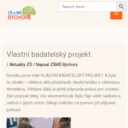
Search Butto
Přeskočit
Search
for:
na
obsah
Vlastní badatelský projekt
/
Aktuality ZŠ
/ Napsal
ZŠMŠ Býchory
Dneska jsme měli VLASTNÍ BADATELSKÝ PROJEKT. A bylo
to skvělé – některé děti představily vlastní knížku s vědeckou
tématikou. Většina žáků si ještě připravila pokus pro ostatní-
žáci popsali látky, vše okomentovali. Bylo fajn vidět nadšení a
radost v jejich očích. Děkuji rodičům za pomoc při přípravě
pokusů.