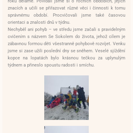
roku děláme. Povídali jsme si o ročních obdobích, jejich
znacích a učili se přiřazovat různé věci i činnosti k tomu
správnému období. Procvičovali jsme také časovou
orientaci a znalosti dnů v týdnu.
Nechyběl ani pohyb – ve středu jsme začali s pravidelným
cvičením s názvem Se Sokolem do života, jehož cílem je
zábavnou formou děti všestranně pohybově rozvíjet. Venku
jsme si zase užili poslední dny se sněhem. Veselé sjíždění
kopce na lopatách bylo krásnou tečkou za uplynulým
týdnem a přineslo spoustu radosti i smíchu.