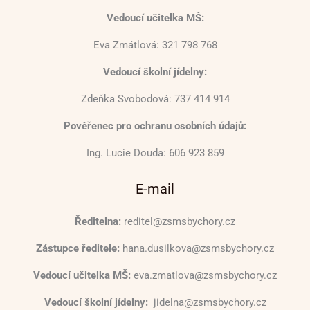
Vedoucí učitelka MŠ:
Eva Zmátlová: 321 798 768
Vedoucí školní jídelny:
Zdeňka Svobodová: 737 414 914
Pověřenec pro ochranu osobních údajů:
Ing. Lucie Douda: 606 923 859
E-mail
Ředitelna:
reditel@zsmsbychory.cz
Zástupce ředitele:
hana.dusilkova@zsmsbychory.cz
Vedoucí učitelka MŠ:
eva.zmatlova@zsmsbychory.cz
Vedoucí školní jídelny:
jidelna@zsmsbychory.cz