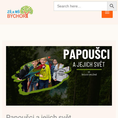
Search Butto
Přeskočit
Search
for:
na
obsah
Papoušci a jejich svět