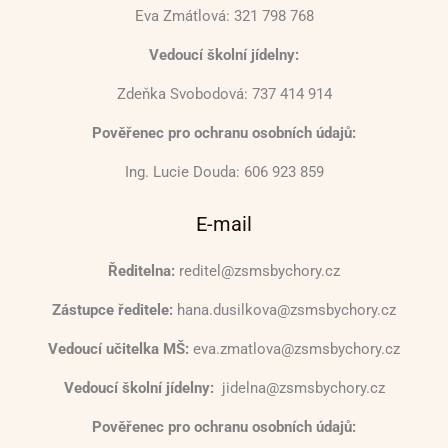
Eva Zmátlová: 321 798 768
Vedoucí školní jídelny:
Zdeňka Svobodová: 737 414 914
Pověřenec pro ochranu osobních údajů:
Ing. Lucie Douda: 606 923 859
E-mail
Ředitelna:
reditel@zsmsbychory.cz
Zástupce ředitele:
hana.dusilkova@zsmsbychory.cz
Vedoucí učitelka MŠ:
eva.zmatlova@zsmsbychory.cz
Vedoucí školní jídelny:
jidelna@zsmsbychory.cz
Pověřenec pro ochranu osobních údajů: