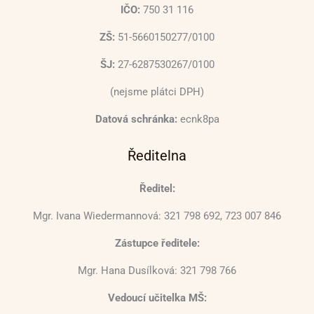
IČO:
750 31 116
ZŠ:
51-5660150277/0100
ŠJ:
27-6287530267/0100
(nejsme plátci DPH)
Datová schránka:
ecnk8pa
Ředitelna
Ředitel:
Mgr. Ivana Wiedermannová: 321 798 692, 723 007 846
Zástupce ředitele:
Mgr. Hana Dusílková: 321 798 766
Vedoucí učitelka MŠ: