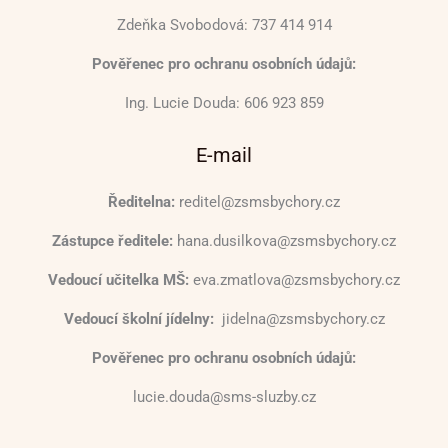
Zdeňka Svobodová: 737 414 914
Pověřenec pro ochranu osobních údajů:
Ing. Lucie Douda: 606 923 859
E-mail
Ředitelna:
reditel@zsmsbychory.cz
Zástupce ředitele:
hana.dusilkova@zsmsbychory.cz
Vedoucí učitelka MŠ:
eva.zmatlova@zsmsbychory.cz
Vedoucí školní jídelny:
jidelna@zsmsbychory.cz
Pověřenec pro ochranu osobních údajů:
lucie.douda@sms-sluzby.cz