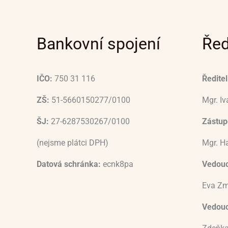
Bankovní spojení
Řed
IČO:
750 31 116
Ředitel
ZŠ:
51-5660150277/0100
Mgr. I
ŠJ:
27-6287530267/0100
Zástupc
(nejsme plátci DPH)
Mgr. H
Datová schránka:
ecnk8pa
Vedouc
Eva Zm
Vedoucí