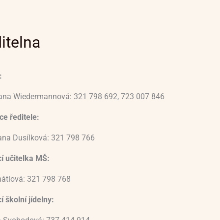
itelna
:
vana Wiedermannová: 321 798 692, 723 007 846
e ředitele:
ana Dusílková: 321 798 766
í učitelka MŠ:
átlová: 321 798 768
 školní jídelny: