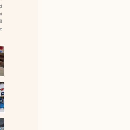
i
ní
i
e