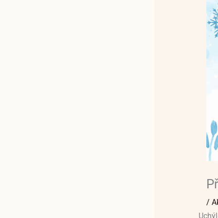
Př
/
A
Uchýl