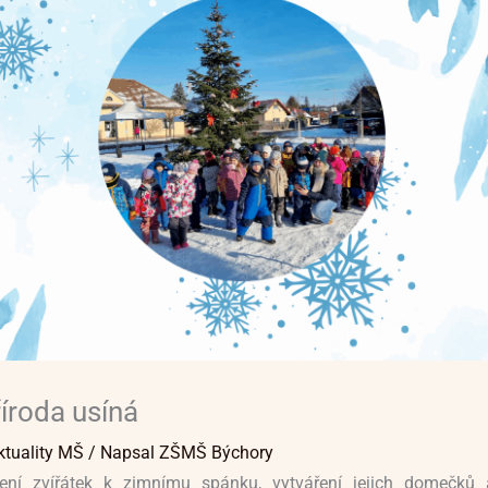
íroda usíná
ktuality MŠ
/ Napsal
ZŠMŠ Býchory
ení zvířátek k zimnímu spánku, vytváření jejich domečků 