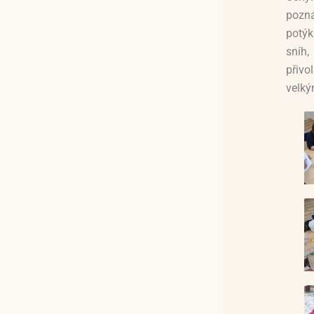
pozná
potýk
sníh
přivo
velký