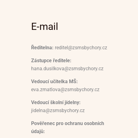
E-mail
Ředitelna:
reditel@zsmsbychory.cz
Zástupce ředitele:
hana.dusilkova@zsmsbychory.cz
Vedoucí učitelka MŠ:
eva.zmatlova@zsmsbychory.cz
Vedoucí školní jídelny:
jidelna@zsmsbychory.cz
Pověřenec pro ochranu osobních
údajů: