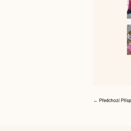
←
Předchozí Přís