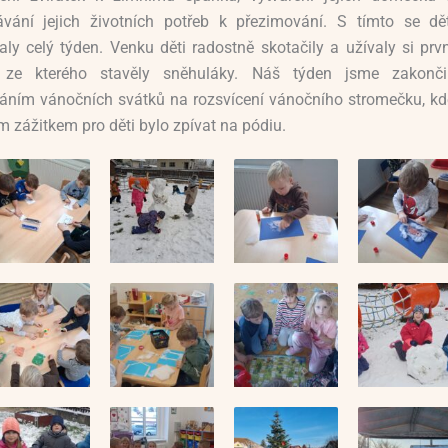
vání jejich životních potřeb k přezimování. S tímto se dět
aly celý týden. Venku děti radostně skotačily a užívaly si prv
, ze kterého stavěly sněhuláky. Náš týden jsme zakončil
láním vánočních svátků na rozsvícení vánočního stromečku, kd
m zážitkem pro děti bylo zpívat na pódiu.