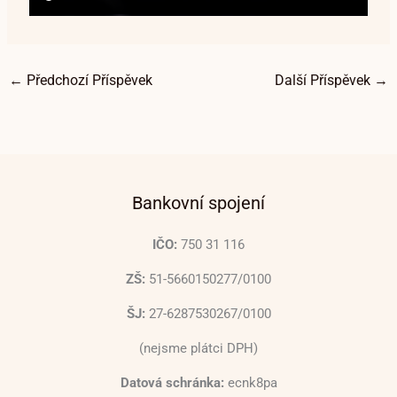
←
Předchozí Příspěvek
Další Příspěvek
→
Bankovní spojení
IČO:
750 31 116
ZŠ:
51-5660150277/0100
ŠJ:
27-6287530267/0100
(nejsme plátci DPH)
Datová schránka:
ecnk8pa