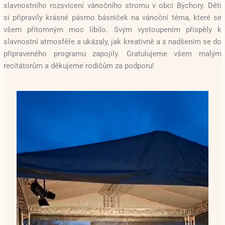
slavnostního rozsvícení vánočního stromu v obci Býchory. Děti
si připravily krásné pásmo básniček na vánoční téma, které se
všem přítomným moc líbilo. Svým vystoupením přispěly k
slavnostní atmosféře a ukázaly, jak kreativně a s nadšením se do
připraveného programu zapojily. Gratulujeme všem malým
recitátorům a děkujeme rodičům za podporu!