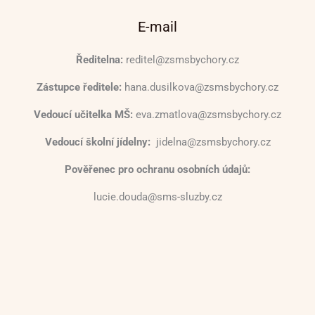
E-mail
Ředitelna:
reditel@zsmsbychory.cz
Zástupce ředitele:
hana.dusilkova@zsmsbychory.cz
Vedoucí učitelka MŠ:
eva.zmatlova@zsmsbychory.cz
Vedoucí školní jídelny:
jidelna@zsmsbychory.cz
Pověřenec pro ochranu osobních údajů:
lucie.douda@sms-sluzby.cz